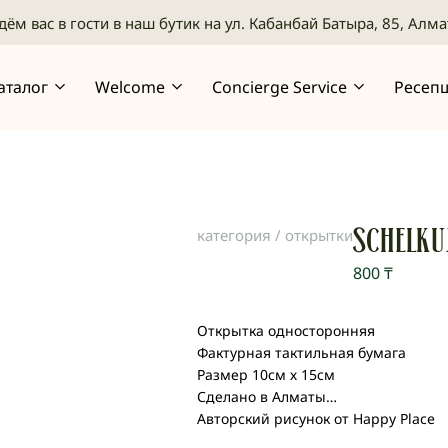
ём вас в гости в наш бутик на ул. Кабанбай Батыра, 85, Алм
аталог
Welcome
Concierge Service
Ресеп
категория /
открытки
SCHELKU
800
₸
Открытка односторонняя
Фактурная тактильная бумага
Размер 10см х 15см
Сделано в Алматы
Авторский рисунок от Happy Place