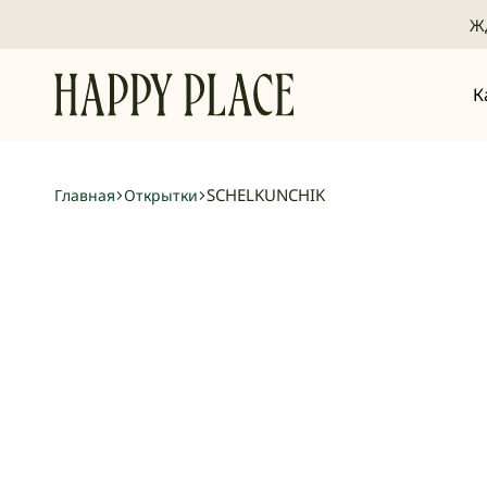
Жд
К
Happy
Премиальный
Place
бренд
Paper
упаковочной
SCHELKUNCHIK
Главная
Открытки
бумаги
из
Алматы