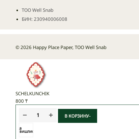
ТОО Well Snab
БИН: 230940006008
© 2026 Happy Place Paper, ТОО Well Snab
SCHELKUNCHIK
800
₸
В КОРЗИНУ
-
Количество
товара
SCHELKUNCHIK
В
ВИШЛИСТ