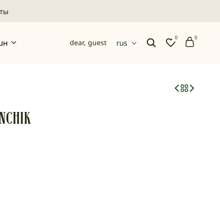
аты
0
0
шн
dear, guest
rus
Вишлист
Поиск
Корзи
NCHIK