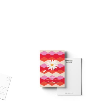
м Казпочты.
 Rika — от 1 до 4 рабочих дней.
м курьерской компании.
ствляется от СДЭК по тарифам курьерской