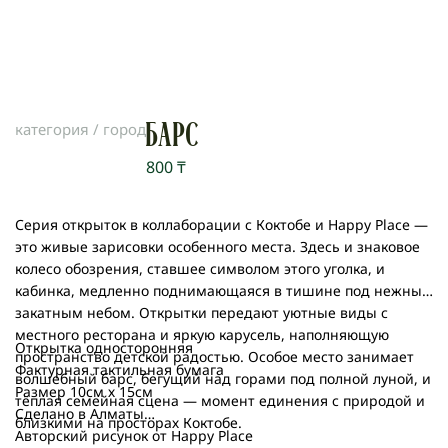
категория /
город
БАРС
800
₸
Серия открыток в коллаборации с Коктобе и Happy Place —
это живые зарисовки особенного места. Здесь и знаковое
колесо обозрения, ставшее символом этого уголка, и
кабинка, медленно поднимающаяся в тишине под нежным
закатным небом. Открытки передают уютные виды с
местного ресторана и яркую карусель, наполняющую
Открытка односторонняя
пространство детской радостью. Особое место занимает
Фактурная тактильная бумага
волшебный барс, бегущий над горами под полной луной, и
Размер 10см х 15см
тёплая семейная сцена — момент единения с природой и
Сделано в Алматы
близкими на просторах Коктобе.
Авторский рисунок от Happy Place