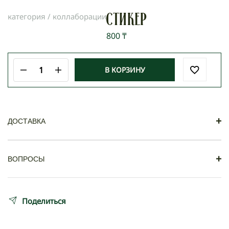
категория /
коллаборации
Стикер
800
₸
В КОРЗИНУ
Количество
товара
Стикер
+
ДОСТАВКА
Самовывоз
+
ВОПРОСЫ
Заказ можно забрать по адресу: Кабанбай батыра
85
Вопросы
Поделиться
Доставка по Алматы осуществляется по тарифам
Яндекс курьеров по принципу «до двери».