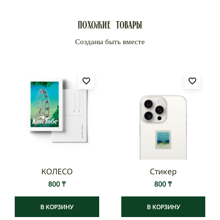
Доставка по Казахстану:
Доставка Казпочтой от 3 до 7 рабочих дней.
Похожие товары
Стоимость доставки по тарифам Казпочты.
Доставка курьерской компанией Rika — от 1 до 4
рабочих дней.
Стоимость доставки по тарифам курьерской
компании.
Международная доставка осуществляется от СДЭК
по тарифам курьерской компании.
КОЛЕСО
Стикер
800
₸
800
₸
В КОРЗИНУ
В КОРЗИНУ