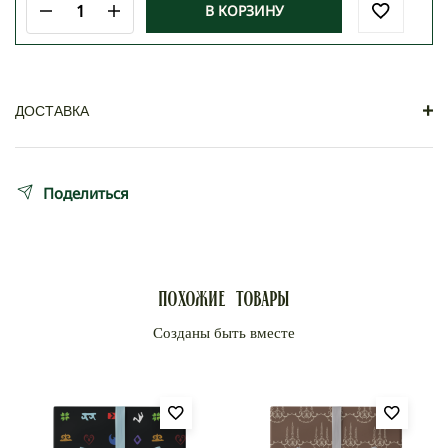
В КОРЗИНУ
Количество
товара
Упаковочная
бумага
«SNOW
DOTS»
+
ДОСТАВКА
Самовывоз
Поделиться
Заказ можно забрать по адресу: Кабанбай батыра
85
Доставка по Алматы осуществляется по тарифам
Похожие товары
Яндекс курьеров по принципу «до двери».
Доставка по Казахстану:
Доставка Казпочтой от 3 до 7 рабочих дней.
Стоимость доставки по тарифам Казпочты.
Доставка курьерской компанией Rika — от 1 до 4