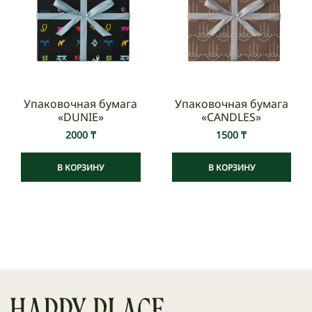
рабочих дней.
Стоимость доставки по тарифам курьерской
компании.
Международная доставка осуществляется от СДЭК
по тарифам курьерской компании.
Упаковочная бумага
Упаковочная бумага
«DUNIE»
«CANDLES»
2000
₸
1500
₸
В КОРЗИНУ
В КОРЗИНУ