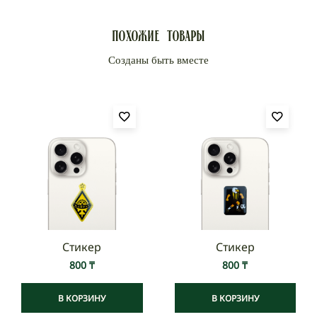
Доставка по Казахстану:
Доставка Казпочтой от 3 до 7 рабочих дней.
Похожие товары
Стоимость доставки по тарифам Казпочты.
Доставка курьерской компанией Rika — от 1 до 4
рабочих дней.
Стоимость доставки по тарифам курьерской
компании.
Международная доставка осуществляется от СДЭК
по тарифам курьерской компании.
Стикер
Стикер
800
₸
800
₸
В КОРЗИНУ
В КОРЗИНУ