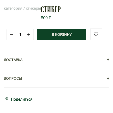
категория /
стикеры
Стикер
800
₸
В КОРЗИНУ
Количество
товара
Стикер
+
ДОСТАВКА
Самовывоз
+
ВОПРОСЫ
Заказ можно забрать по адресу: Кабанбай батыра
85
Вопросы
Поделиться
Доставка по Алматы осуществляется по тарифам
Яндекс курьеров по принципу «до двери».