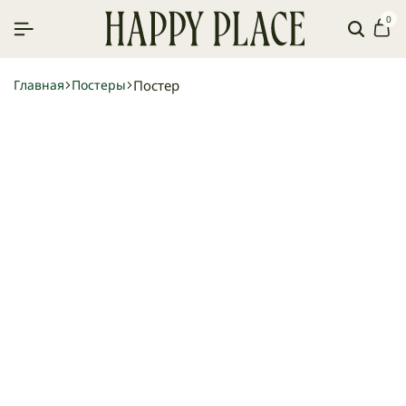
0
Поиск
Ко
Постер
Главная
Постеры