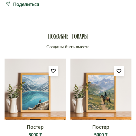
Самовывоз
Поделиться
Заказ можно забрать по адресу: Кабанбай батыра
85
Доставка по Алматы осуществляется по тарифам
Похожие товары
Яндекс курьеров по принципу «до двери».
Доставка по Казахстану:
Доставка Казпочтой от 3 до 7 рабочих дней.
Стоимость доставки по тарифам Казпочты.
Доставка курьерской компанией Rika — от 1 до 4
рабочих дней.
Стоимость доставки по тарифам курьерской
компании.
Международная доставка осуществляется от СДЭК
по тарифам курьерской компании.
Постер
Постер
5000
₸
5000
₸