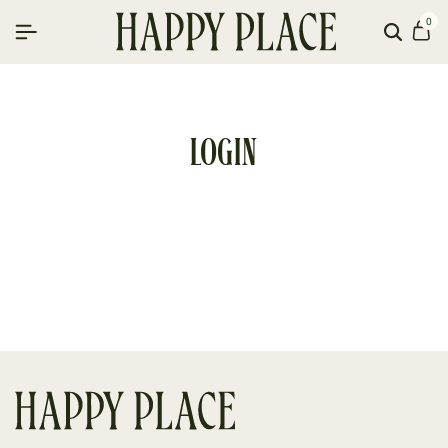
0
Searc
Car
Login